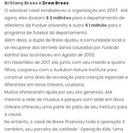
Brittany Brees e
Drew Brees
O adorável casal estabeleceu a organização em
2003
. Até
agora, eles doaram
$ 2 milhões
para o departamento de
atletismo da Purdue University e outro
$ 1 milhão
para o
programa de futebol do departamento.
Além disso, a dupla de Brees ajudou a comunidade local a
se recuperar dos terríveis danos causados ​​por
Furacão
Katrina'
isso aconteceu em
Agosto de 2005.
Em
Dezembro de 2017,
ela, junto com seu marido e quatro
filhos, cooperou com o Audubon Nature Institute para
construir uma área de recreação para crianças especiais e
diferentes em Nova Orleans, Louisiana.
Muitos ofereceram ajuda por seu ato generoso. Até
mesmo a rede de museus e parques com sede em Nova
Orleans ofereceu uma parte do pátio de seu instituto para
a causa.
No entanto, o casal de Brees financiou toda a operação. E
também, seu parceiro de caridade ‘
Operação Kids,
‘Uma