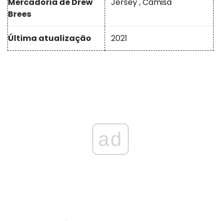
Mercadoria de Drew
Jersey
,
Camisa
Brees
Última atualização
2021
ad