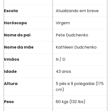
Escola
Atualizando em breve
Horóscopo
Virgem
Nome do pai
Pete Dudchenko
Nome da mãe
Kathleen Dudchenko
Irmãos
N / D
Idade
43 anos
Altura
5 pés e 9 polegadas (175
cm)
Peso
60 kgs (132 lbs)