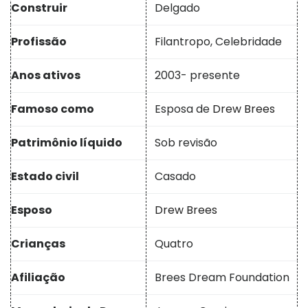
Construir
Delgado
Profissão
Filantropo, Celebridade
Anos ativos
2003- presente
Famoso como
Esposa de
Drew Brees
Patrimônio líquido
Sob revisão
Estado civil
Casado
Esposo
Drew Brees
Crianças
Quatro
Afiliação
Brees Dream Foundation