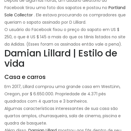
Depois de algumas horas, um usuário aleatório do
Facebook tirou uma foto dos sapatos e postou no
Portland
Sole Collector
. Ele estava procurando os compradores que
queriam o sapato assinado por D Lilliard.
O usuário do Facebook fixou o preço do sapato em US $
250, o que é US $ 145 a mais do que os tênis listados no site
da Adidas. (Esses foram os assinados então vale a pena).
Damian Lillard | Estilo de
vida
Casa e carros
Em 2017, Lillard comprou uma grande casa em WestLinn,
Oregon, por $ 6.650.000. Propriedade de 4.371 pés
quadrados com 4 quartos e 3 banheiros.
Algumas características interessantes de sua casa são
quartos amplos, churrasqueira, sala de cinema, piscina e
quadra de basquete.
Além disso,
Damian Lillard
mostrou aos fãs dentro de seu