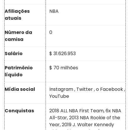
Afiliações
NBA
atuais
Número da
0
camisa
Salário
$ 31.626.953
Patrimônio
$ 70 milhões
líquido
Mídia social
Instagram
,
Twitter
,
o Facebook
,
YouTube
Conquistas
2018 ALL NBA First Team, 6x NBA
All-Star, 2013 NBA Rookie of the
Year, 2019 J. Walter Kennedy