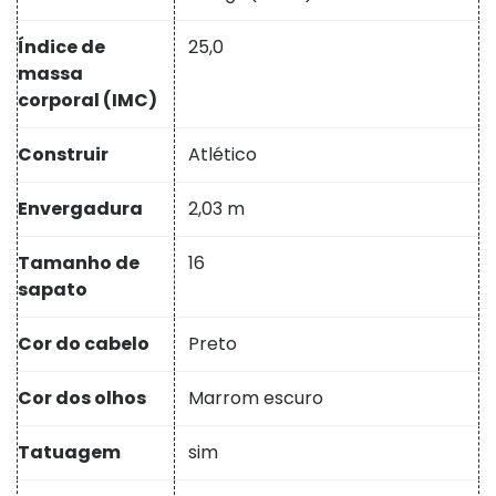
Índice de
25,0
massa
corporal (IMC)
Construir
Atlético
Envergadura
2,03 m
Tamanho de
16
sapato
Cor do cabelo
Preto
Cor dos olhos
Marrom escuro
Tatuagem
sim