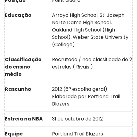
Posição
Point Guard
Educação
Arroyo High School, St. Joseph
Norte Dame High School,
Oakland High School (High
School), Weber State University
(College)
Classificação
Recrutado / não classificado de 2
do ensino
estrelas (
Rivais
)
médio
Rascunho
2012 (6ª escolha geral)
Elaborado por Portland Trail
Blazers
Estreia na NBA
31 de outubro de 2012
Equipe
Portland Trail Blazers