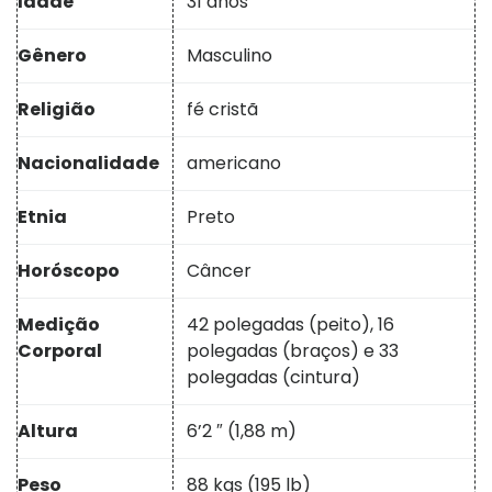
Idade
31 anos
Gênero
Masculino
Religião
fé cristã
Nacionalidade
americano
Etnia
Preto
Horóscopo
Câncer
Medição
42 polegadas (peito), 16
Corporal
polegadas (braços) e 33
polegadas (cintura)
Altura
6’2 ″ (1,88 m)
Peso
88 kgs (195 lb)