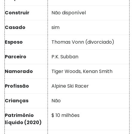
Construir
Não disponível
Casado
sim
Esposo
Thomas Vonn (divorciado)
Parceiro
P.K. Subban
Namorado
Tiger Woods, Kenan Smith
Profissão
Alpine Ski Racer
Crianças
Não
Patrimônio
$ 10 milhões
líquido (2020)