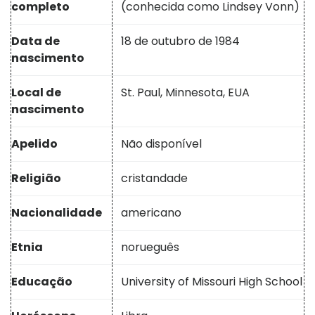
completo
(conhecida como Lindsey Vonn)
Data de
18 de outubro de 1984
nascimento
Local de
St. Paul, Minnesota, EUA
nascimento
Apelido
Não disponível
Religião
cristandade
Nacionalidade
americano
Etnia
norueguês
Educação
University of Missouri High School