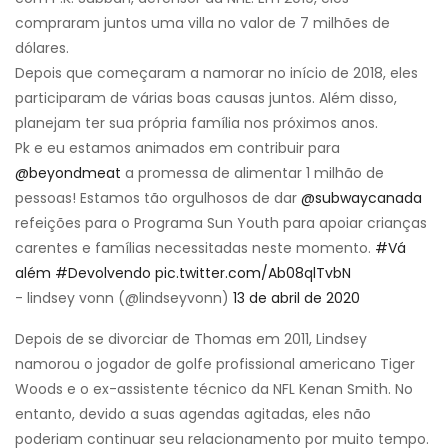
compraram juntos uma villa no valor de 7 milhões de
dólares.
Depois que começaram a namorar no início de 2018, eles
participaram de várias boas causas juntos. Além disso,
planejam ter sua própria família nos próximos anos.
Pk e eu estamos animados em contribuir para
@beyondmeat
a promessa de alimentar 1 milhão de
pessoas! Estamos tão orgulhosos de dar
@subwaycanada
refeições para o Programa Sun Youth para apoiar crianças
carentes e famílias necessitadas neste momento.
#Vá
além
#Devolvendo
pic.twitter.com/Ab08qlTvbN
- lindsey vonn (@lindseyvonn)
13 de abril de 2020
Depois de se divorciar de Thomas em 2011, Lindsey
namorou o jogador de golfe profissional americano Tiger
Woods e o ex-assistente técnico da NFL Kenan Smith. No
entanto, devido a suas agendas agitadas, eles não
poderiam continuar seu relacionamento por muito tempo.