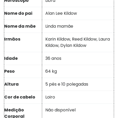
Horóscopo
Libra
Nome do pai
Alan Lee Kildow
Nome da mãe
Linda mamãe
Irmãos
Karin Kildow, Reed Kildow, Laura
Kildow, Dylan Kildow
Idade
36 anos
Peso
64 kg
Altura
5 pés e 10 polegadas
Cor de cabelo
Loiro
Medição
Não disponível
Corporal