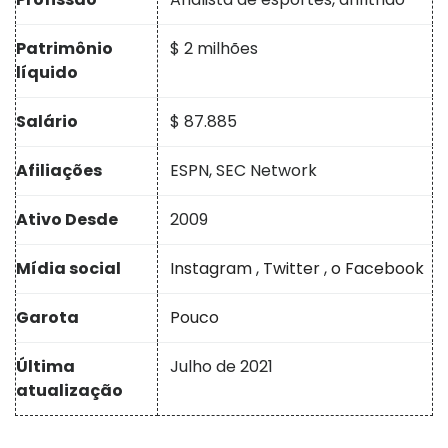
Patrimônio
$ 2 milhões
líquido
Salário
$ 87.885
Afiliações
ESPN, SEC Network
Ativo Desde
2009
Mídia social
Instagram
,
Twitter
,
o Facebook
Garota
Pouco
Última
Julho de 2021
atualização