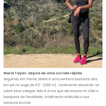
Maria Taylor, depois de uma corrida rápida.
Seguindo em frente, Maria é uma senhora bastante alta
em pé no auge de
6’2 ″ (1,88 m)
, facilmente elevando-se
sobre seus colegas. Não é à toa que ela estava no vôlei e
basquete da faculdade, totalmente atribuída a sua
estatura incrível.