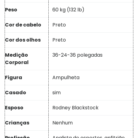
Peso
60 kg (132 lb)
Cor de cabelo
Preto
Cor dos olhos
Preto
Medição
36-24-36 polegadas
Corporal
Figura
Ampulheta
Casado
sim
Esposo
Rodney Blackstock
Crianças
Nenhum
Profissão
Analista de esportes, anfitrião