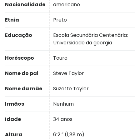
Nacionalidade
americano
Etnia
Preto
Educação
Escola Secundária Centenária;
Universidade da georgia
Horóscopo
Touro
Nome do pai
Steve Taylor
Nome da mãe
Suzette Taylor
Irmãos
Nenhum
Idade
34 anos
Altura
6’2 ″ (1,88 m)