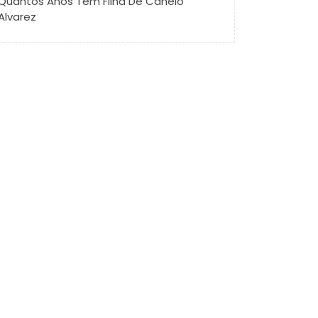
Quantos Anos Tem Filha De Canelo
Alvarez