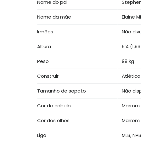
Nome do pai
Stephen
Nome da mãe
Elaine M
Irmãos
Não div
Altura
6’4 (1,9
Peso
98 kg
Construir
Atlético
Tamanho de sapato
Não dis
Cor de cabelo
Marrom 
Cor dos olhos
Marrom 
Liga
MLB, NP