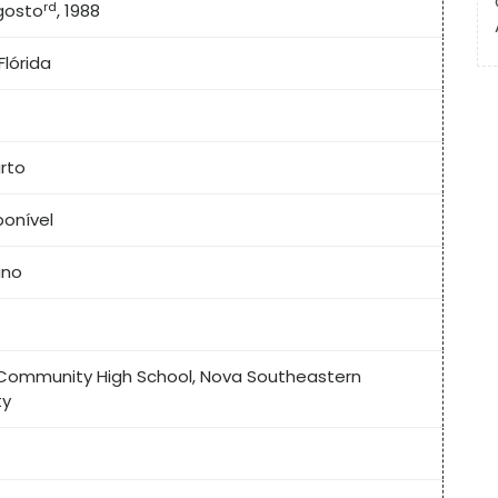
rd
gosto
, 1988
Flórida
arto
ponível
ano
 Community High School, Nova Southeastern
ty