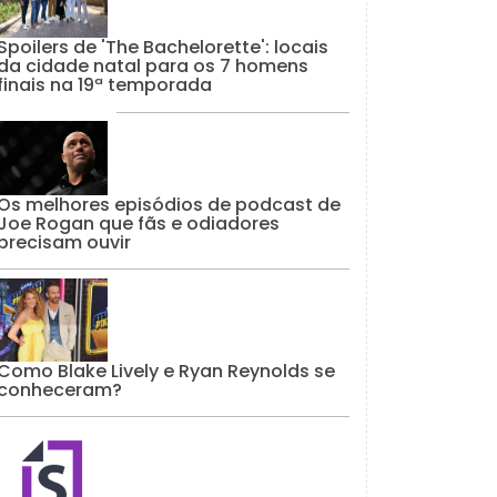
Spoilers de 'The Bachelorette': locais
da cidade natal para os 7 homens
finais na 19ª temporada
Os melhores episódios de podcast de
Joe Rogan que fãs e odiadores
precisam ouvir
Como Blake Lively e Ryan Reynolds se
conheceram?