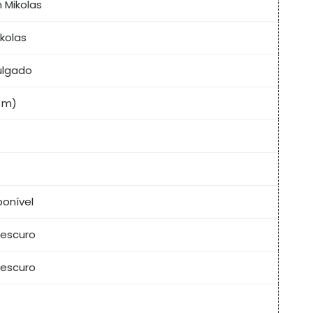
 Mikolas
ikolas
ulgado
3 m)
ponível
escuro
escuro
B