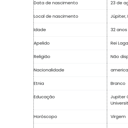
Data de nascimento
23 de a
Local de nascimento
Júpiter, 
Idade
32 anos
Apelido
Rei Lag
Religião
Não dis
Nacionalidade
americ
Etnia
Branco
Educação
Jupiter
Universi
Horóscopo
Virgem