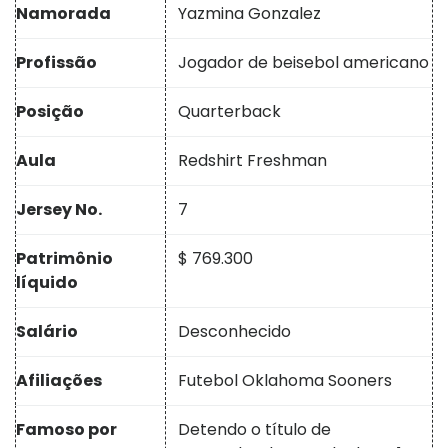
Namorada
Yazmina Gonzalez
Profissão
Jogador de beisebol americano
Posição
Quarterback
Aula
Redshirt Freshman
Jersey No.
7
Patrimônio
$ 769.300
líquido
Salário
Desconhecido
Afiliações
Futebol Oklahoma Sooners
Famoso por
Detendo o título de