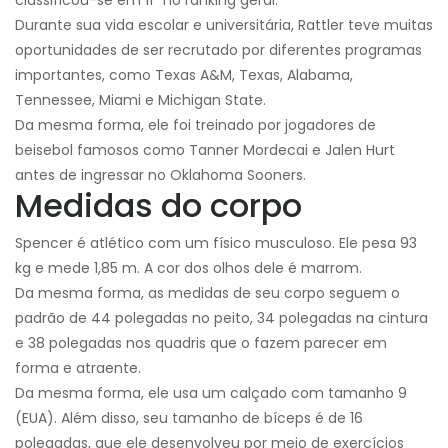
classificou-se em 11º no ranking geral.
Durante sua vida escolar e universitária, Rattler teve muitas
oportunidades de ser recrutado por diferentes programas
importantes, como Texas A&M, Texas, Alabama,
Tennessee, Miami e Michigan State.
Da mesma forma, ele foi treinado por jogadores de
beisebol famosos como Tanner Mordecai e Jalen Hurt
antes de ingressar no Oklahoma Sooners.
Medidas do corpo
Spencer é atlético com um físico musculoso. Ele pesa 93
kg e mede 1,85 m. A cor dos olhos dele é marrom.
Da mesma forma, as medidas de seu corpo seguem o
padrão de 44 polegadas no peito, 34 polegadas na cintura
e 38 polegadas nos quadris que o fazem parecer em
forma e atraente.
Da mesma forma, ele usa um calçado com tamanho 9
(EUA). Além disso, seu tamanho de bíceps é de 16
polegadas, que ele desenvolveu por meio de exercícios