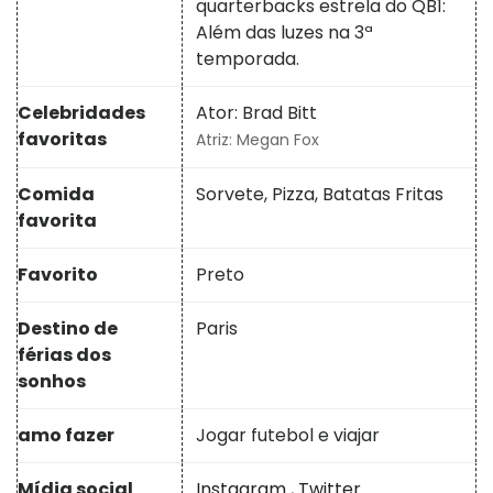
quarterbacks estrela do QB1:
Além das luzes na 3ª
temporada.
Celebridades
Ator: Brad Bitt
favoritas
Atriz: Megan Fox
Comida
Sorvete, Pizza, Batatas Fritas
favorita
Favorito
Preto
Destino de
Paris
férias dos
sonhos
amo fazer
Jogar futebol e viajar
Mídia social
Instagram
,
Twitter