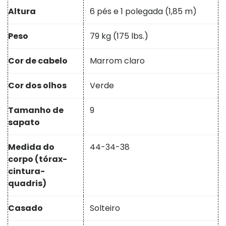
Altura
6 pés e 1 polegada (1,85 m)
Peso
79 kg (175 lbs.)
Cor de cabelo
Marrom claro
Cor dos olhos
Verde
Tamanho de
9
sapato
Medida do
44-34-38
corpo (tórax-
cintura-
quadris)
Casado
Solteiro