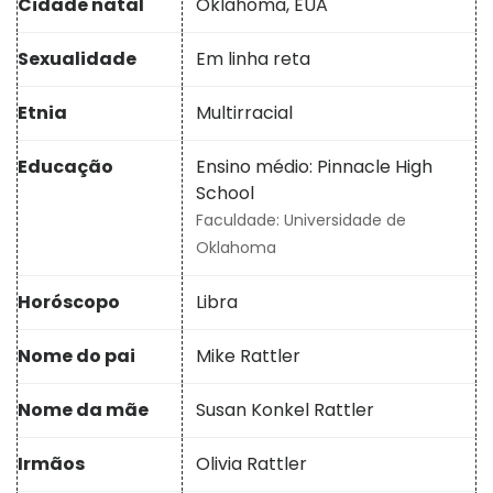
Cidade natal
Oklahoma, EUA
Sexualidade
Em linha reta
Etnia
Multirracial
Educação
Ensino médio: Pinnacle High
School
Faculdade: Universidade de
Oklahoma
Horóscopo
Libra
Nome do pai
Mike Rattler
Nome da mãe
Susan Konkel Rattler
Irmãos
Olivia Rattler