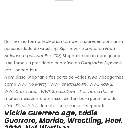
Da mesma forma, McMahon também apareceu com uma
personalidade do wrestling, Big show, no
Jantar da Food
Network, impossível.
Em
2013,
Stephanie foi homenageada
e se tornou a presidente honorária do
Olimpíadas Especiais
em Connecticut.
Além disso, Stephanie fez parte de vários
Wwe
videogames
como
WWF No Mercy
,
WWF SmackDown
,
WWE Raw 2,
WWE Crush Hour
,
WWE SmackDown
,
E ai vem a dor
, e
muitos mais. Junto com isso, ela também participou da
série,
Divas totais
durante sua primeira temporada.
Vickie Guerrero Age, Eddie
Guerrero, Marido, Wrestling, Heel,
2020, Net Worth >>