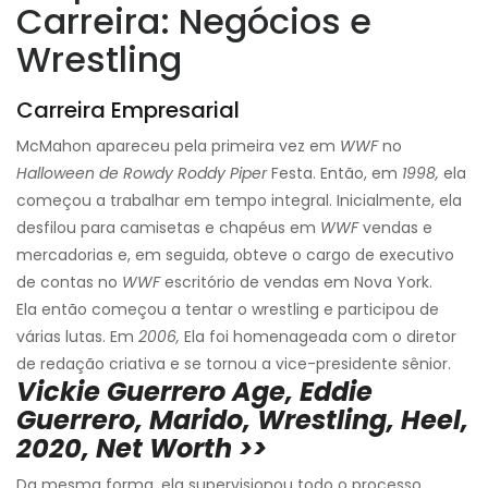
Carreira: Negócios e
Wrestling
Carreira Empresarial
McMahon apareceu pela primeira vez em
WWF
no
Halloween de Rowdy Roddy Piper
Festa. Então, em
1998,
ela
começou a trabalhar em tempo integral. Inicialmente, ela
desfilou para camisetas e chapéus em
WWF
vendas e
mercadorias e, em seguida, obteve o cargo de executivo
de contas no
WWF
escritório de vendas em Nova York.
Ela então começou a tentar o wrestling e participou de
várias lutas. Em
2006,
Ela foi homenageada com o diretor
de redação criativa e se tornou a vice-presidente sênior.
Vickie Guerrero Age, Eddie
Guerrero, Marido, Wrestling, Heel,
2020, Net Worth >>
Da mesma forma, ela supervisionou todo o processo