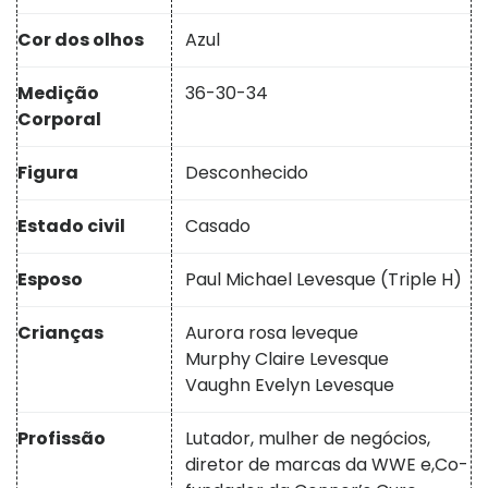
Cor dos olhos
Azul
Medição
36-30-34
Corporal
Figura
Desconhecido
Estado civil
Casado
Esposo
Paul Michael Levesque (Triple H)
Crianças
Aurora rosa leveque
Murphy Claire Levesque
Vaughn Evelyn Levesque
Profissão
Lutador, mulher de negócios,
diretor de marcas da WWE e,
Co-