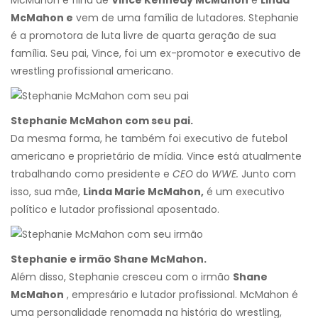
McMahon é filha de
Vince Kennedy McMahon
e
Linda
McMahon e
vem de uma família de lutadores. Stephanie
é a promotora de luta livre de quarta geração de sua
família. Seu pai, Vince, foi um ex-promotor e executivo de
wrestling profissional americano.
Stephanie McMahon com seu pai.
Da mesma forma, h
e também foi executivo de futebol
americano e proprietário de mídia. Vince está atualmente
trabalhando como presidente e
CEO
do
WWE.
Junto com
isso, sua mãe,
Linda Marie McMahon,
é um executivo
político e lutador profissional aposentado.
Stephanie e irmão Shane McMahon.
Além disso, Stephanie cresceu com o irmão
Shane
McMahon
, empresário e lutador profissional. McMahon é
uma personalidade renomada na história do wrestling,