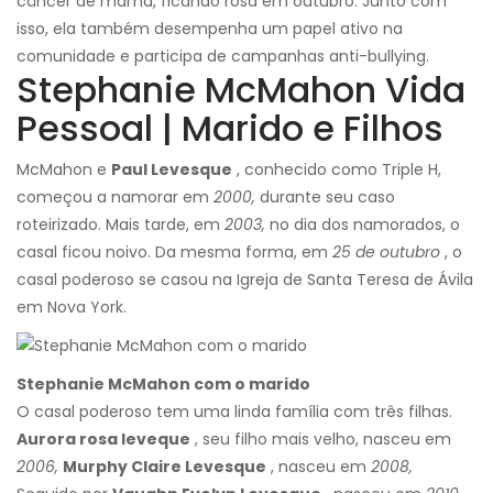
câncer de mama, ficando rosa em outubro. Junto com
isso, ela também desempenha um papel ativo na
comunidade e participa de campanhas anti-bullying.
Stephanie McMahon Vida
Pessoal | Marido e Filhos
McMahon e
Paul Levesque
, conhecido como Triple H,
começou a namorar em
2000,
durante seu caso
roteirizado. Mais tarde, em
2003,
no dia dos namorados, o
casal ficou noivo. Da mesma forma, em
25 de outubro
, o
casal poderoso se casou na Igreja de Santa Teresa de Ávila
em Nova York.
Stephanie McMahon com o marido
O casal poderoso tem uma linda família com três filhas.
Aurora rosa leveque
, seu filho mais velho, nasceu em
2006,
Murphy Claire Levesque
, nasceu em
2008,