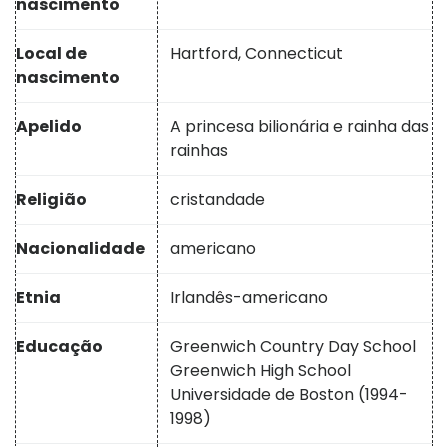
nascimento
Local de
Hartford, Connecticut
nascimento
Apelido
A princesa bilionária e rainha das
rainhas
Religião
cristandade
Nacionalidade
americano
Etnia
Irlandês-americano
Educação
Greenwich Country Day School
Greenwich High School
Universidade de Boston (1994-
1998
)