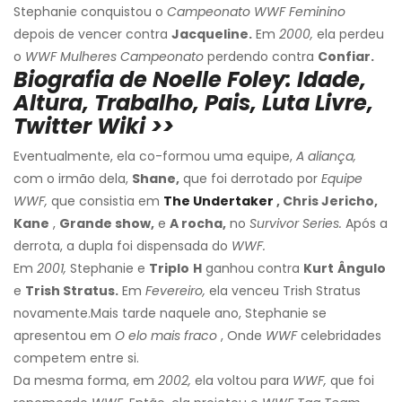
Stephanie conquistou o
Campeonato WWF Feminino
depois de vencer contra
Jacqueline.
Em
2000,
ela perdeu
o
WWF Mulheres
Campeonato
perdendo contra
Confiar.
Biografia de Noelle Foley: Idade,
Altura, Trabalho, Pais, Luta Livre,
Twitter Wiki >>
Eventualmente, ela co-formou uma equipe,
A aliança,
com o irmão dela,
Shane,
que foi derrotado por
Equipe
WWF,
que consistia em
The Undertaker
, Chris Jericho,
Kane
,
Grande show,
e
A rocha,
no
Survivor Series.
Após a
derrota, a dupla foi dispensada do
WWF.
Em
2001,
Stephanie e
Triplo
H
ganhou contra
Kurt
Ângulo
e
Trish Stratus.
Em
Fevereiro,
ela venceu Trish Stratus
novamente.
Mais tarde naquele ano, Stephanie se
apresentou em
O elo mais fraco
, Onde
WWF
celebridades
competem entre si.
Da mesma forma, em
2002,
ela voltou para
WWF,
que foi