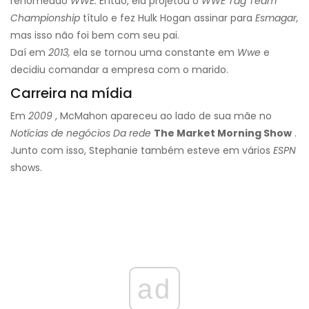
renomeado
WWE.
Então, ela projetou o
WWE Tag Team
Championship
título e fez Hulk Hogan assinar para
Esmagar,
mas isso não foi bem com seu pai.
Daí em
2013,
ela se tornou uma constante em
Wwe
e
decidiu comandar a empresa com o marido.
Carreira na mídia
Em
2009
, McMahon apareceu ao lado de sua mãe no
Notícias de negócios
Da rede
The Market Morning Show
.
Junto com isso, Stephanie também esteve em vários
ESPN
shows.
ad