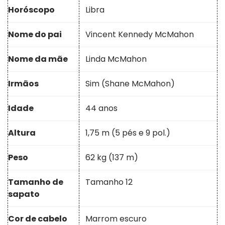
Horóscopo
Libra
Nome do pai
Vincent Kennedy McMahon
Nome da mãe
Linda McMahon
Irmãos
Sim (Shane McMahon)
Idade
44 anos
Altura
1,75 m (5 pés e 9 pol.)
Peso
62 kg (137 m)
Tamanho de
Tamanho 12
sapato
Cor de cabelo
Marrom escuro