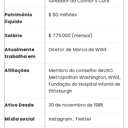
fundador da Connor’s Cure
Patrimônio
$ 80 milhões
líquido
Salário
$ 775.000 (mensal)
Atualmente
Diretor de Marca da WWE
trabalha em
Afiliações
Membro do conselho de
USO
Metropolitan Washington, WWE,
Fundação do Hospital Infantil de
Pittsburgh
Ativo Desde
30 de novembro de 1998
Mídia social
Instagram
,
Twitter