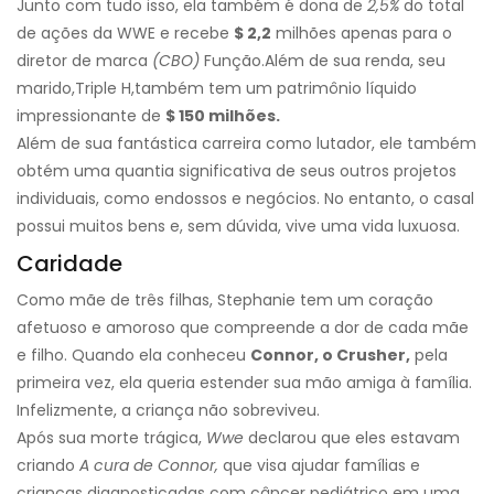
Junto com tudo isso, ela também é dona de
2,5%
do total
de ações da WWE e recebe
$ 2,2
milhões apenas para o
diretor de marca
(CBO)
Função.
Além de sua renda, seu
marido,
Triple H,
também tem um patrimônio líquido
impressionante de
$ 150 milhões.
Além de sua fantástica carreira como lutador, ele também
obtém uma quantia significativa de seus outros projetos
individuais, como endossos e negócios. No entanto, o casal
possui muitos bens e, sem dúvida, vive uma vida luxuosa.
Caridade
Como mãe de três filhas, Stephanie tem um coração
afetuoso e amoroso que compreende a dor de cada mãe
e filho. Quando ela conheceu
Connor, o Crusher,
pela
primeira vez, ela queria estender sua mão amiga à família.
Infelizmente, a criança não sobreviveu.
Após sua morte trágica,
Wwe
declarou que eles estavam
criando
A cura de Connor,
que visa ajudar famílias e
crianças diagnosticadas com câncer pediátrico em uma