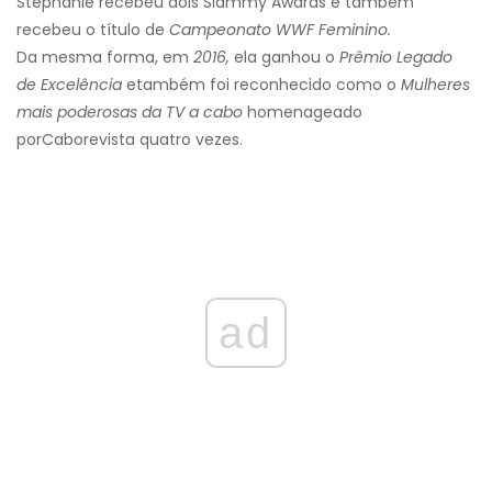
Stephanie recebeu dois Slammy Awards e também
recebeu o título de
Campeonato WWF Feminino.
Da mesma forma, em
2016,
ela ganhou o
Prêmio Legado
de Excelência
e
também foi reconhecido como o
Mulheres
mais poderosas da TV a cabo
homenageado
por
Cabo
revista quatro vezes.
ad