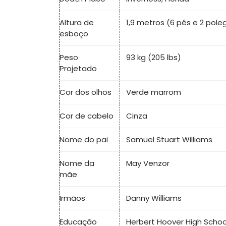
Altura de
1,9 metros (6 pés e 2 pol
esboço
Peso
93 kg (205 lbs)
Projetado
Cor dos olhos
Verde marrom
Cor de cabelo
Cinza
Nome do pai
Samuel Stuart Williams
Nome da
May Venzor
mãe
Irmãos
Danny Williams
Educação
Herbert Hoover High Schoo