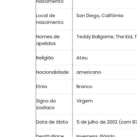
nascimento
Local de
San Diego, Califórnia
nascimento
Nomes de
Teddy Ballgame, The Kid, 
apelidos
Religião
Ateu
Nacionalidade
americano
Etnia
Branco
Signo do
Virgem
zodíaco
Data de óbito
5 de julho de 2002 (com 8
Death Place
Inverness, Flórida