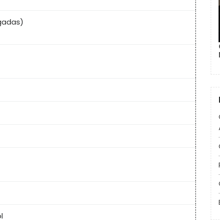
egadas)
l