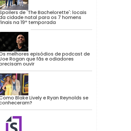
Spoilers de 'The Bachelorette': locais
da cidade natal para os 7 homens
finais na 19ª temporada
Os melhores episódios de podcast de
Joe Rogan que fãs e odiadores
precisam ouvir
Como Blake Lively e Ryan Reynolds se
conheceram?