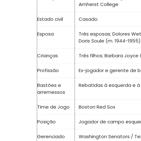
Amherst College
Estado civil
Casado
Esposa
Três esposas; Dolores Wet
Doris Soule (m. 1944-1955)
Crianças
Três filhos; Barbara Joyce 
Profissão
Ex-jogador e gerente de b
Bastões e
Rebatidas à esquerda e à 
arremessos
Time de Jogo
Boston Red Sox
Posição
Jogador de campo esque
Gerenciado
Washington Senators / Te