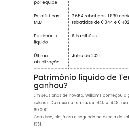
por equipe
Estatísticas
2.654 rebatidas, 1.839 cor
MLB
rebatidas de 0,344 e 0,4
Patrimônio
$ 5 milhões
líquido
Última
Julho de 2021
atualização
Patrimônio líquido de Te
ganhou?
Em seus anos de novato, Williams começou a g
salários. Da mesma forma, de 1940 a 1948, seu
60.000.
Com isso, ele já era o segundo na escala de 
1951.