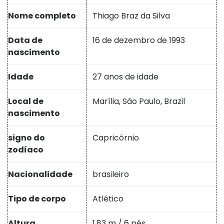
Nome completo
Thiago Braz da Silva
Data de
16 de dezembro de 1993
nascimento
Idade
27 anos de idade
Local de
Marília, São Paulo, Brazil
nascimento
signo do
Capricórnio
zodíaco
Nacionalidade
brasileiro
Tipo de corpo
Atlético
Altura
1,83 m / 6 pés