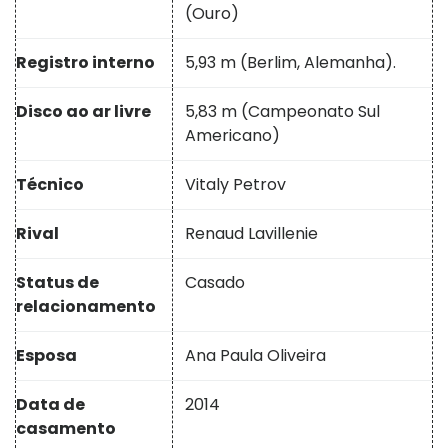
(Ouro)
Registro interno
5,93 m (Berlim, Alemanha).
Disco ao ar livre
5,83 m (Campeonato Sul
Americano)
Técnico
Vitaly Petrov
Rival
Renaud Lavillenie
Status de
Casado
relacionamento
Esposa
Ana Paula Oliveira
Data de
2014
casamento