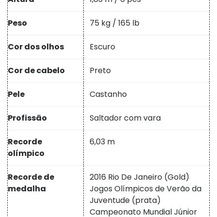
Peso
75 kg / 165 lb
Cor dos olhos
Escuro
Cor de cabelo
Preto
Pele
Castanho
Profissão
Saltador com vara
Recorde
6,03 m
olímpico
Recorde de
2016 Rio De Janeiro (Gold)
medalha
Jogos Olímpicos de Verão da
Juventude (prata)
Campeonato Mundial Júnior