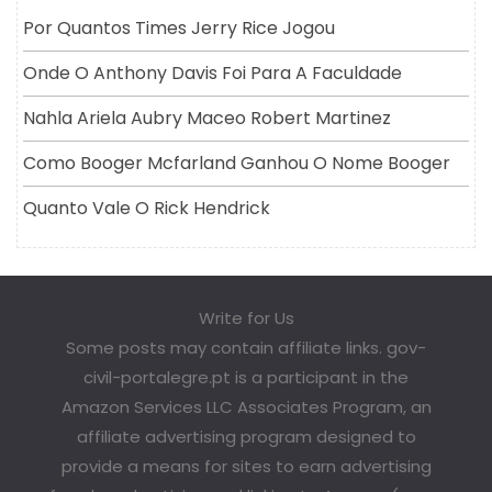
Por Quantos Times Jerry Rice Jogou
Onde O Anthony Davis Foi Para A Faculdade
Nahla Ariela Aubry Maceo Robert Martinez
Como Booger Mcfarland Ganhou O Nome Booger
Quanto Vale O Rick Hendrick
Write for Us
Some posts may contain affiliate links. gov-
civil-portalegre.pt is a participant in the
Amazon Services LLC Associates Program, an
affiliate advertising program designed to
provide a means for sites to earn advertising