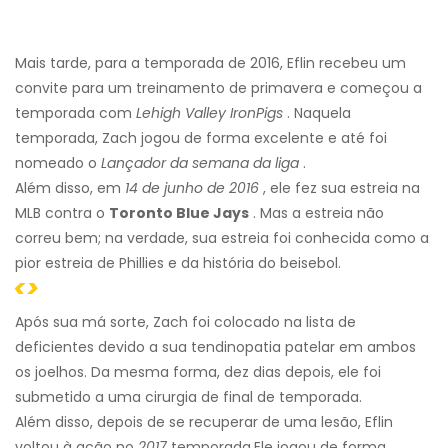
Mais tarde, para a temporada de 2016, Eflin recebeu um
convite para um treinamento de primavera e começou a
temporada com
Lehigh Valley IronPigs
. Naquela
temporada, Zach jogou de forma excelente e até foi
nomeado o
Lançador da semana da liga
.
Além disso, em
14 de junho de 2016
, ele fez sua estreia na
MLB contra o
Toronto Blue Jays
. Mas a estreia não
correu bem; na verdade, sua estreia foi conhecida como a
pior estreia de Phillies e da história do beisebol.
<>
Após sua má sorte, Zach foi colocado na lista de
deficientes devido a sua tendinopatia patelar em ambos
os joelhos. Da mesma forma, dez dias depois, ele foi
submetido a uma cirurgia de final de temporada.
Além disso, depois de se recuperar de uma lesão, Eflin
voltou à ação no
2017
temporada.
Ele jogou de forma