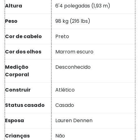
Altura
6'4 polegadas (1,93 m)
Peso
98 kg (216 lbs)
Cor de cabelo
Preto
Cor dos olhos
Marrom escuro
Medição
Desconhecido
Corporal
Construir
Atlético
Status casado
Casado
Esposa
Lauren Dennen
Crianças
Não