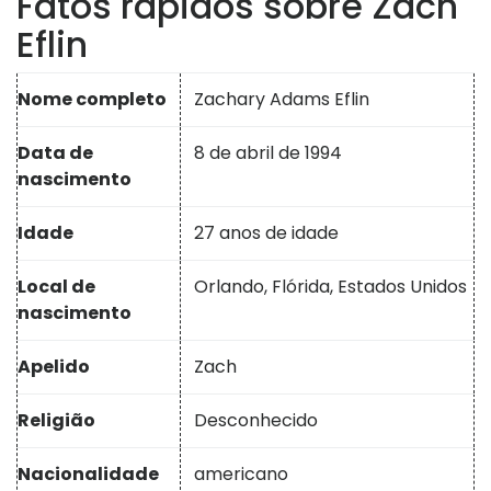
Fatos rápidos sobre Zach
Eflin
Nome completo
Zachary Adams Eflin
Data de
8 de abril de 1994
nascimento
Idade
27 anos de idade
Local de
Orlando, Flórida, Estados Unidos
nascimento
Apelido
Zach
Religião
Desconhecido
Nacionalidade
americano