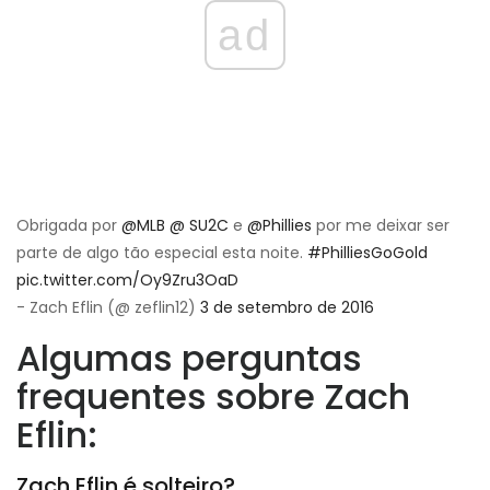
ad
Obrigada por
@MLB
@ SU2C
e
@Phillies
por me deixar ser
parte de algo tão especial esta noite.
#PhilliesGoGold
pic.twitter.com/Oy9Zru3OaD
- Zach Eflin (@ zeflin12)
3 de setembro de 2016
Algumas perguntas
frequentes sobre Zach
Eflin:
Zach Eflin é solteiro?