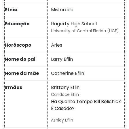
Etnia
Misturado
Educação
Hagerty High School
University of Central Florida (UCF)
Horóscopo
Áries
Nome do pai
Larry Eflin
Nome da mãe
Catherine Eflin
Irmãos
Brittany Eflin
Candace Eflin
Há Quanto Tempo Bill Belichick
É Casado?
Ashley Eflin