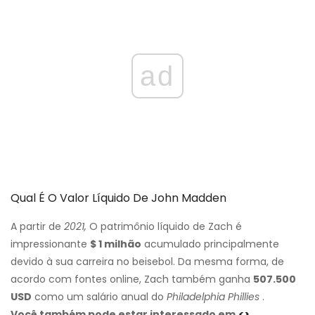
ad
Qual É O Valor Líquido De John Madden
A partir de
2021,
O patrimônio líquido de Zach é
impressionante
$ 1 milhão
acumulado principalmente
devido à sua carreira no beisebol. Da mesma forma, de
acordo com fontes online, Zach também ganha
507.500
USD
como um salário anual do
Philadelphia Phillies
.
Você também pode estar interessado em
<>