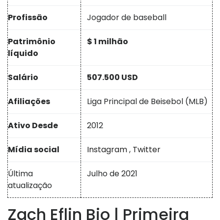
Profissão
Jogador de baseball
Patrimônio
$ 1 milhão
líquido
Salário
507.500 USD
Afiliações
Liga Principal de Beisebol (MLB)
Ativo Desde
2012
Mídia social
Instagram
,
Twitter
Última
Julho de 2021
atualização
Zach Eflin Bio | Primeira