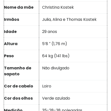
Nome da mãe
Christina Kostek
Irmãos
Julia, Alina e Thomas Kostek
Idade
29 anos
Altura
5’8 ″ (1,76 m)
Peso
64 kg (141 lbs)
Tamanho de
Não divulgado
sapato
Cor de cabelo
Loiro
Cor dos olhos
Verde azulado
Medição
35-28-38 polegadas