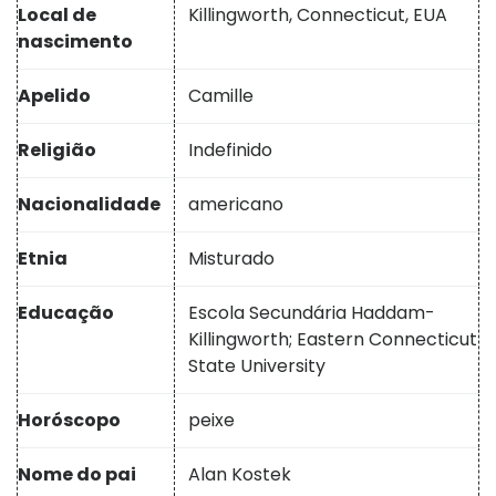
Local de
Killingworth, Connecticut, EUA
nascimento
Apelido
Camille
Religião
Indefinido
Nacionalidade
americano
Etnia
Misturado
Educação
Escola Secundária Haddam-
Killingworth; Eastern Connecticut
State University
Horóscopo
peixe
Nome do pai
Alan Kostek