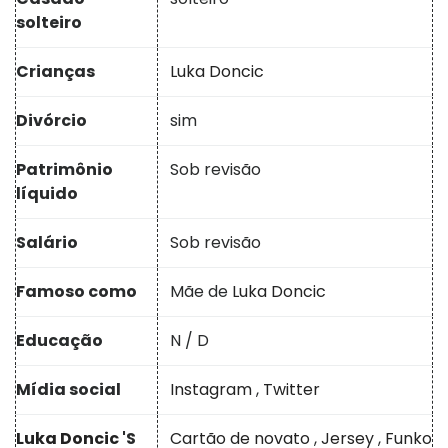
solteiro
Crianças
Luka Doncic
Divórcio
sim
Patrimônio
Sob revisão
líquido
Salário
Sob revisão
Famoso como
Mãe de
Luka Doncic
Educação
N / D
Mídia social
Instagram
,
Twitter
Luka Doncic
'S
Cartão de novato
,
Jersey
,
Funko