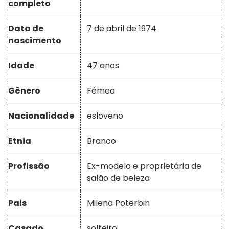
completo
Data de
7 de abril de 1974
nascimento
Idade
47 anos
Gênero
Fêmea
Nacionalidade
esloveno
Etnia
Branco
Profissão
Ex-modelo e proprietária de
salão de beleza
Pais
Milena Poterbin
Casado
solteiro