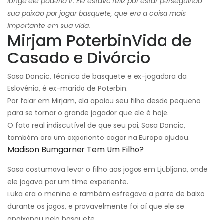
longe ele poderia ir. Ele estava feliz por estar perseguindo
sua paixão por jogar basquete, que era a coisa mais
importante em sua vida.
Mirjam Poterbin
Vida de
Casado e Divórcio
Sasa Doncic, técnica de basquete e ex-jogadora da
Eslovênia, é ex-marido de Poterbin.
Por falar em Mirjam, ela apoiou seu filho desde pequeno
para se tornar o grande jogador que ele é hoje.
O fato real indiscutível de que seu pai, Sasa Doncic,
também era um experiente cager na Europa ajudou.
Madison Bumgarner Tem Um Filho?
Sasa costumava levar o filho aos jogos em Ljubljana, onde
ele jogava por um time experiente.
Luka era o menino e também esfregava a parte de baixo
durante os jogos, e provavelmente foi aí que ele se
apaixonou pelo basquete.