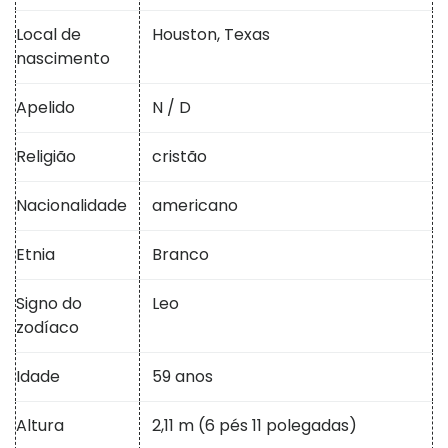
Local de
Houston, Texas
nascimento
Apelido
N / D
Religião
cristão
Nacionalidade
americano
Etnia
Branco
Signo do
Leo
zodíaco
Idade
59 anos
Altura
2,11 m (6 pés 11 polegadas)